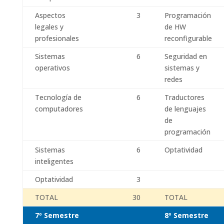
Aspectos
3
Programación
legales y
de HW
profesionales
reconfigurable
Sistemas
6
Seguridad en
operativos
sistemas y
redes
Tecnología de
6
Traductores
computadores
de lenguajes
de
programación
Sistemas
6
Optatividad
inteligentes
Optatividad
3
TOTAL
30
TOTAL
7º Semestre
8º Semestre