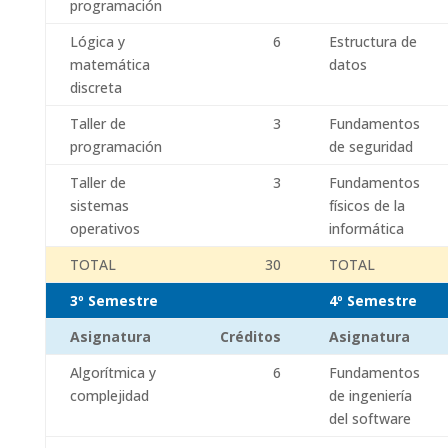
programación
Lógica y
6
Estructura de
matemática
datos
discreta
Taller de
3
Fundamentos
programación
de seguridad
Taller de
3
Fundamentos
sistemas
físicos de la
operativos
informática
TOTAL
30
TOTAL
3º Semestre
4º Semestre
Asignatura
Créditos
Asignatura
Algorítmica y
6
Fundamentos
complejidad
de ingeniería
del software